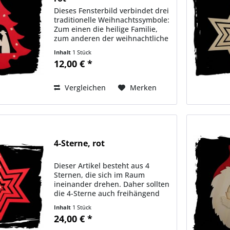
Dieses Fensterbild verbindet drei
traditionelle Weihnachtssymbole:
Zum einen die heilige Familie,
zum anderen der weihnachtliche
Christbaum und Sterne. Dieser
Inhalt
1 Stück
Artikel überzeugt vor allem durch
12,00 € *
seine Detailgenauigkeit und
Präzision....
Vergleichen
Merken
4-Sterne, rot
Dieser Artikel besteht aus 4
Sternen, die sich im Raum
ineinander drehen. Daher sollten
die 4-Sterne auch freihängend
sein. Ob nun alleine oder als
Inhalt
1 Stück
Gruppe sind diese 4-Sterne mit
24,00 € *
Sicherheit ein Blickfang in Ihrem