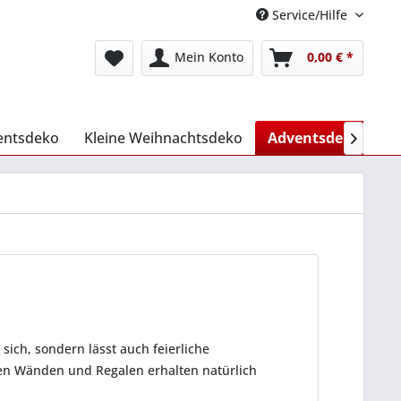
Service/Hilfe
Mein Konto
0,00 € *
entsdeko
Kleine Weihnachtsdeko
Adventsdeko Fens

sich, sondern lässt auch feierliche
n Wänden und Regalen erhalten natürlich