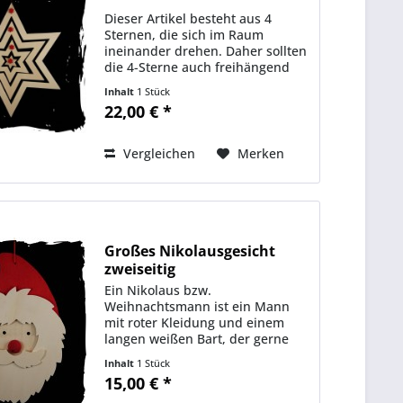
Dieser Artikel besteht aus 4
Sternen, die sich im Raum
ineinander drehen. Daher sollten
die 4-Sterne auch freihängend
sein. Ob nun alleine oder als
Inhalt
1 Stück
Gruppe sind diese 4-Sterne mit
22,00 € *
Sicherheit ein Blickfang in Ihrem
Wohnzimmer. Ein...
Vergleichen
Merken
Großes Nikolausgesicht
zweiseitig
Ein Nikolaus bzw.
Weihnachtsmann ist ein Mann
mit roter Kleidung und einem
langen weißen Bart, der gerne
Geschenke verteilt. Getreu dieser
Inhalt
1 Stück
Definition haben wir dieses große
15,00 € *
Nikolausgesicht entworfen.