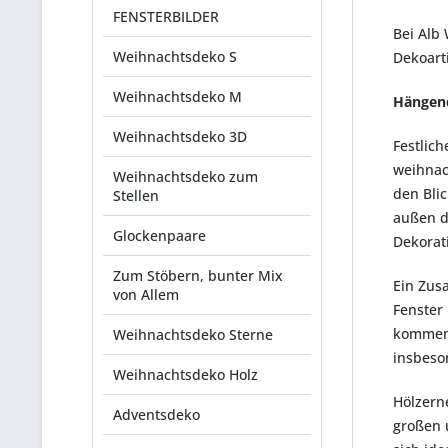
FENSTERBILDER
Bei Alb
Weihnachtsdeko S
Dekoart
Weihnachtsdeko M
Hängend
Weihnachtsdeko 3D
Festlic
weihnac
Weihnachtsdeko zum
den Bli
Stellen
außen di
Glockenpaare
Dekorat
Zum Stöbern, bunter Mix
Ein Zus
von Allem
Fenster 
kommend
Weihnachtsdeko Sterne
insbeso
Weihnachtsdeko Holz
Hölzern
Adventsdeko
großen 