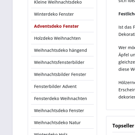
sich id
Kleine Weihnachtsdeko
Festlic
Winterdeko Fenster
Adventsdeko Fenster
Ist das 
Dekorat
Holzdeko Weihnachten
Wer möc
Weihnachtsdeko hängend
Äpfel u
gleichz
Weihnachtsfensterbilder
diese W
Weihnachtsbilder Fenster
Hölzern
Fensterbilder Advent
Erschei
dekorie
Fensterdeko Weihnachten
Weihnachtsdeko Fenster
Weihnachtsdeko Natur
Topseller
Winterdeko Holz