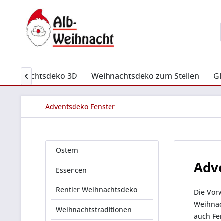
Weihnachtsdeko 3D
Weihnachtsdeko zum Stellen
G

Adventsdeko Fenster
Ostern
Adv
Essencen
Rentier Weihnachtsdeko
Die Vorw
Weihnac
Weihnachtstraditionen
auch Fe