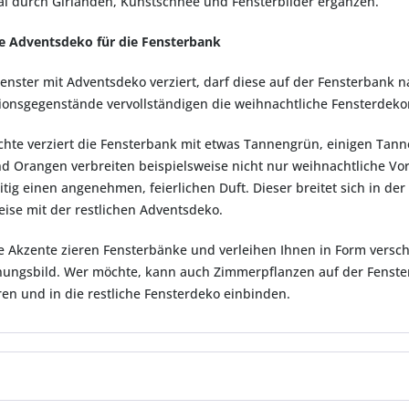
eal durch Girlanden, Kunstschnee und Fensterbilder ergänzen.
he Adventsdeko für die Fensterbank
Fenster mit Adventsdeko verziert, darf diese auf der Fensterbank n
ionsgegenstände vervollständigen die weihnachtliche Fensterdeko
hte verziert die Fensterbank mit etwas Tannengrün, einigen Tan
nd Orangen verbreiten beispielsweise nicht nur weihnachtliche 
eitig einen angenehmen, feierlichen Duft. Dieser breitet sich in 
eise mit der restlichen Adventsdeko.
e Akzente zieren Fensterbänke und verleihen Ihnen in Form verschi
nungsbild. Wer möchte, kann auch Zimmerpflanzen auf der Fenste
ren und in die restliche Fensterdeko einbinden.