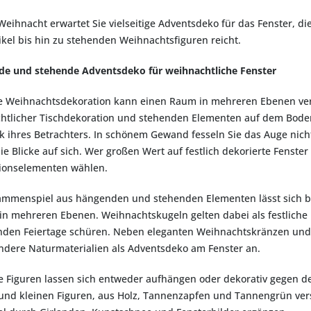
 Weihnacht erwartet Sie vielseitige Adventsdeko für das Fenster, d
ikel bis hin zu stehenden Weihnachtsfiguren reicht.
e und stehende Adventsdeko für weihnachtliche Fenster
he Weihnachtsdekoration kann einen Raum in mehreren Ebenen ve
htlicher Tischdekoration und stehenden Elementen auf dem Boden 
ck ihres Betrachters. In schönem Gewand fesseln Sie das Auge nic
e Blicke auf sich. Wer großen Wert auf festlich dekorierte Fenste
ionselementen wählen.
ammenspiel aus hängenden und stehenden Elementen lässt sich bes
in mehreren Ebenen. Weihnachtskugeln gelten dabei als festliche K
en Feiertage schüren. Neben eleganten Weihnachtskränzen und 
ndere Naturmaterialien als Adventsdeko am Fenster an.
e Figuren lassen sich entweder aufhängen oder dekorativ gegen 
und kleinen Figuren, aus Holz, Tannenzapfen und Tannengrün ve