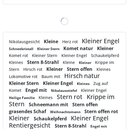
Kleiner Engel
Kleine
Nikolausgesicht
Herz rot
Komet natur
Kleiner
Schneekristall
Kleiner Stern
Komet rot
Kleiner Stern
Kleiner Engel
Schaukelpferd
Stern 8-Strahl
Kleines
Kleine
Krippe im
Kleiner
Kleiner
Stern offen
Stern
Hirsch rot
Kleines
Hirsch natur
Lokomotive rot
Baum mit
Kleiner Stern
Kleiner Engel
Zug auf
Kleines
Engel mit
Komet
Kleiner Engel
Nikolausstiefel
Stern rot
Krippe im
Kleines
Heilige Familie
Stern
Schneemann mit
Stern offen
grasendes Schaf
Stern offen rot
Weihnachtsmann
Kleiner
Kleiner Engel
Schaukelpferd
Rentiergesicht
Stern 8-Strahl
Engel mit